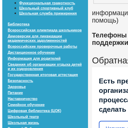
Функциональная грамотность
Школьный спортивный клуб
информацио
Школьная служба примирения
помощь)
Библиотека
Всероссийская олимпиада школьников
Телефоны 
Демоверсии для ликвидации
академических задолженностей
поддержк
Всероссийские проверочные работы
Дистанционное обучение
Обратна
Информация для родителей
Сведения об организации отдыха детей
и их оздоровления
Государственная итоговая аттестация
Есть пр
Безопасность
Здоровье
организ
Питание
процесса
Наставничество
Семейное обучение
сделать
Цифровая библиотека (ЦОК)
Школьный театр
Школьная жизнь