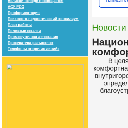
Написать 
Великой Победе посвящается
АСУ РСО
Профориентация
Психолого-педагогический консилиум
План работы
Новости
Полезные ссылки
Промежуточная аттестация
Национ
Прокуратура разъясняет
комфор
Телефоны «горячих линий»
В цел
комфортная
внутригоро
определ
благоуст