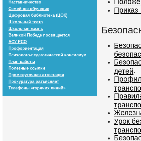
Положе
Наставничество
Приказ 
Семейное обучение
Цифровая библиотека (ЦОК)
Школьный театр
Безопасн
Школьная жизнь
Великой Победе посвящается
АСУ РСО
Безопас
Профориентация
безопас
Психолого-педагогический консилиум
Безопас
План работы
Полезные ссылки
.
детей
Промежуточная аттестация
Профил
Прокуратура разъясняет
трансп
Телефоны «горячих линий»
Правила
трансп
Железн
Урок бе
трансп
Безопас