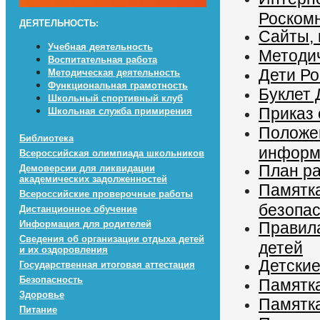
Роском
ДЕЯТЕЛЬНОСТЬ:
Cайты, 
Учебная деятельность
Методи
Воспитательная работа
Дети Ро
Методическая деятельность
Функциональная грамотность
Буклет Д
Школьный спортивный клуб
Приказ
Школьная служба примирения
Положе
Библиотека
информ
Всероссийская олимпиада школьников
План р
Демоверсии для ликвидации
академических задолженностей
Памятк
Всероссийские проверочные работы
безопа
Дистанционное обучение
Информация для родителей
Правила
Сведения об организации отдыха детей
детей
и их оздоровления
Детски
Государственная итоговая аттестация
Безопасность
Памятк
Здоровье
Памятк
Питание