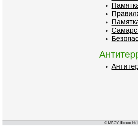
Памятка
Правила
Памятка
Самарск
Безопа
Антитер
Антите
© МБОУ Школа №127