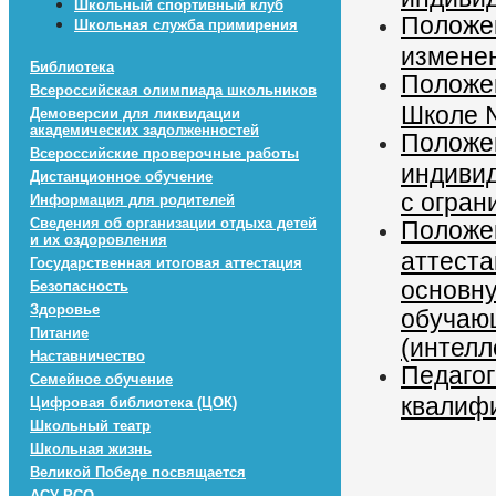
Школьный спортивный клуб
Положен
Школьная служба примирения
измене
Библиотека
Положе
Всероссийская олимпиада школьников
Школе №
Демоверсии для ликвидации
академических задолженностей
Положен
Всероссийские проверочные работы
индиви
Дистанционное обучение
с огра
Информация для родителей
Сведения об организации отдыха детей
Положен
и их оздоровления
аттест
Государственная итоговая аттестация
основн
Безопасность
Здоровье
обучаю
Питание
(интел
Наставничество
Педаго
Семейное обучение
квалифи
Цифровая библиотека (ЦОК)
Школьный театр
Школьная жизнь
Великой Победе посвящается
АСУ РСО