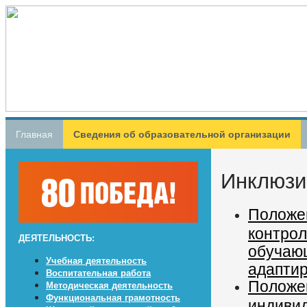
Главная
Сведения об образовательной организации
Инклюзи
Положен
контрол
ДЕЯТЕЛЬНОСТЬ:
обучаю
Учебная деятельность
адапти
Воспитательная работа
Положен
Методическая деятельность
Функциональная грамотность
индиви