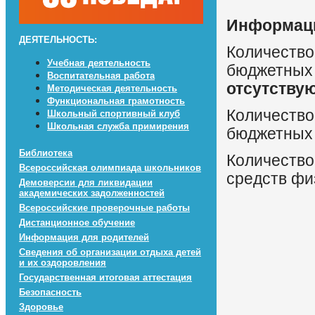
Информаци
ДЕЯТЕЛЬНОСТЬ:
Количество
Учебная деятельность
бюджетных
Воспитательная работа
отсутству
Методическая деятельность
Функциональная грамотность
Количество
Школьный спортивный клуб
Школьная служба примирения
бюджетных
Библиотека
Количество
Всероссийская олимпиада школьников
средств фи
Демоверсии для ликвидации
академических задолженностей
Всероссийские проверочные работы
Дистанционное обучение
Информация для родителей
Сведения об организации отдыха детей
и их оздоровления
Государственная итоговая аттестация
Безопасность
Здоровье