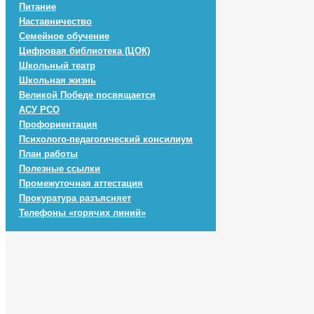
Питание
Наставничество
Семейное обучение
Цифровая библиотека (ЦОК)
Школьный театр
Школьная жизнь
Великой Победе посвящается
АСУ РСО
Профориентация
Психолого-педагогический консилиум
План работы
Полезные ссылки
Промежуточная аттестация
Прокуратура разъясняет
Телефоны «горячих линий»