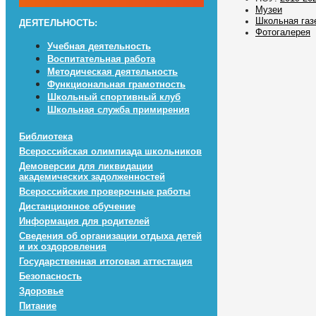
Музеи
Школьная газ
ДЕЯТЕЛЬНОСТЬ:
Фотогалерея
Учебная деятельность
Воспитательная работа
Методическая деятельность
Функциональная грамотность
Школьный спортивный клуб
Школьная служба примирения
Библиотека
Всероссийская олимпиада школьников
Демоверсии для ликвидации
академических задолженностей
Всероссийские проверочные работы
Дистанционное обучение
Информация для родителей
Сведения об организации отдыха детей
и их оздоровления
Государственная итоговая аттестация
Безопасность
Здоровье
Питание