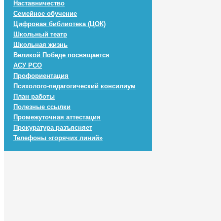
Наставничество
Семейное обучение
Цифровая библиотека (ЦОК)
Школьный театр
Школьная жизнь
Великой Победе посвящается
АСУ РСО
Профориентация
Психолого-педагогический консилиум
План работы
Полезные ссылки
Промежуточная аттестация
Прокуратура разъясняет
Телефоны «горячих линий»