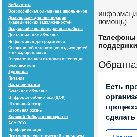
Библиотека
Всероссийская олимпиада школьников
информацио
Демоверсии для ликвидации
помощь)
академических задолженностей
Всероссийские проверочные работы
Дистанционное обучение
Телефоны 
Информация для родителей
поддержк
Сведения об организации отдыха детей
и их оздоровления
Государственная итоговая аттестация
Обратна
Безопасность
Здоровье
Питание
Наставничество
Есть пр
Семейное обучение
организ
Цифровая библиотека (ЦОК)
Школьный театр
процесса
Школьная жизнь
сделать
Великой Победе посвящается
АСУ РСО
Профориентация
Психолого-педагогический консилиум