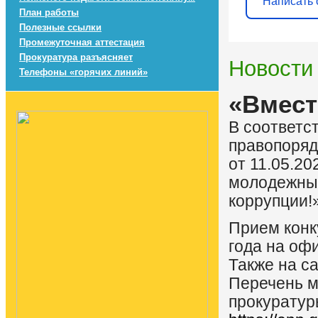
Написать 
План работы
Полезные ссылки
Промежуточная аттестация
Прокуратура разъясняет
Новости
Телефоны «горячих линий»
«Вмест
В соответс
правопоряд
от 11.05.2
молодежный
коррупции!»
Прием конк
года на оф
Также на с
Перечень м
прокуратур