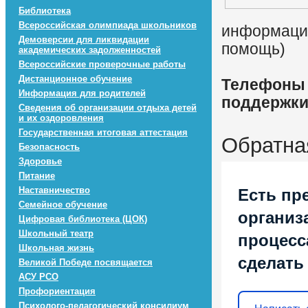
Библиотека
Всероссийская олимпиада школьников
информацио
Демоверсии для ликвидации
помощь)
академических задолженностей
Всероссийские проверочные работы
Дистанционное обучение
Телефоны 
Информация для родителей
поддержк
Сведения об организации отдыха детей
и их оздоровления
Государственная итоговая аттестация
Обратна
Безопасность
Здоровье
Питание
Наставничество
Есть пр
Семейное обучение
организ
Цифровая библиотека (ЦОК)
Школьный театр
процесса
Школьная жизнь
сделать
Великой Победе посвящается
АСУ РСО
Профориентация
Психолого-педагогический консилиум