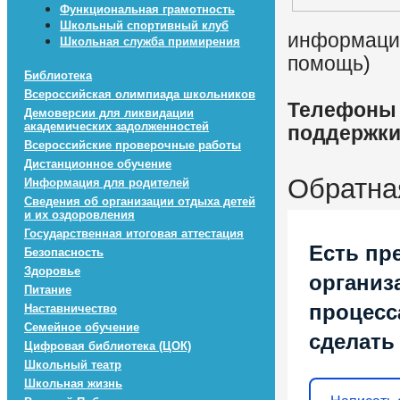
Функциональная грамотность
Школьный спортивный клуб
информацио
Школьная служба примирения
помощь)
Библиотека
Всероссийская олимпиада школьников
Телефоны 
Демоверсии для ликвидации
академических задолженностей
поддержк
Всероссийские проверочные работы
Дистанционное обучение
Обратна
Информация для родителей
Сведения об организации отдыха детей
и их оздоровления
Государственная итоговая аттестация
Есть пр
Безопасность
Здоровье
организ
Питание
процесса
Наставничество
Семейное обучение
сделать
Цифровая библиотека (ЦОК)
Школьный театр
Школьная жизнь