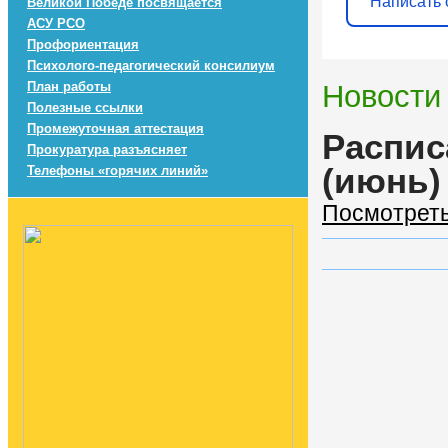
Написать 
Великой Победе посвящается
АСУ РСО
Профориентация
Психолого-педагогический консилиум
План работы
Новости
Полезные ссылки
Промежуточная аттестация
Распис
Прокуратура разъясняет
(июнь)
Телефоны «горячих линий»
Посмотрет