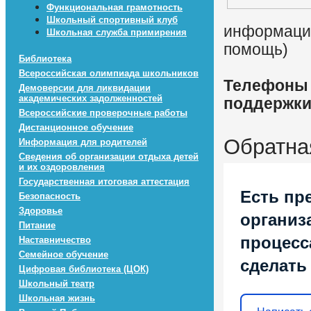
Функциональная грамотность
Школьный спортивный клуб
информацио
Школьная служба примирения
помощь)
Библиотека
Всероссийская олимпиада школьников
Телефоны 
Демоверсии для ликвидации
академических задолженностей
поддержк
Всероссийские проверочные работы
Дистанционное обучение
Обратна
Информация для родителей
Сведения об организации отдыха детей
и их оздоровления
Государственная итоговая аттестация
Есть пр
Безопасность
Здоровье
организ
Питание
процесса
Наставничество
Семейное обучение
сделать
Цифровая библиотека (ЦОК)
Школьный театр
Школьная жизнь