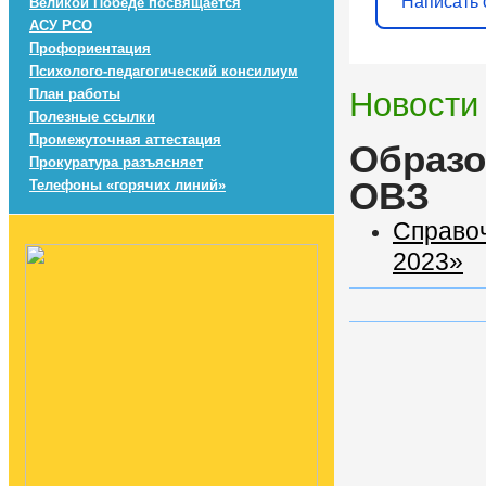
Написать 
Великой Победе посвящается
АСУ РСО
Профориентация
Психолого-педагогический консилиум
План работы
Новости
Полезные ссылки
Промежуточная аттестация
Образо
Прокуратура разъясняет
ОВЗ
Телефоны «горячих линий»
Справоч
2023»