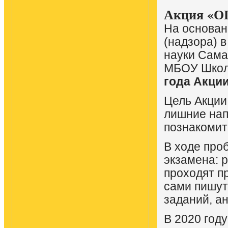
Акция «ОГ
На основан
(надзора) 
науки Сама
МБОУ Школ
года
А
кци
Цель Акции
лишние нап
познакомит
В ходе про
экзамена: 
проходят п
сами пишут
заданий, ан
В 2020 год