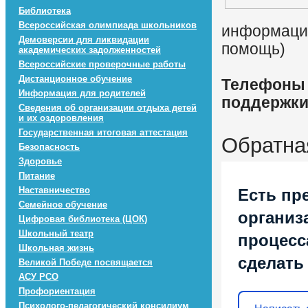
Библиотека
Всероссийская олимпиада школьников
информацио
Демоверсии для ликвидации
помощь)
академических задолженностей
Всероссийские проверочные работы
Дистанционное обучение
Телефоны 
Информация для родителей
поддержк
Сведения об организации отдыха детей
и их оздоровления
Государственная итоговая аттестация
Обратна
Безопасность
Здоровье
Питание
Наставничество
Есть пр
Семейное обучение
организ
Цифровая библиотека (ЦОК)
Школьный театр
процесса
Школьная жизнь
сделать
Великой Победе посвящается
АСУ РСО
Профориентация
Психолого-педагогический консилиум