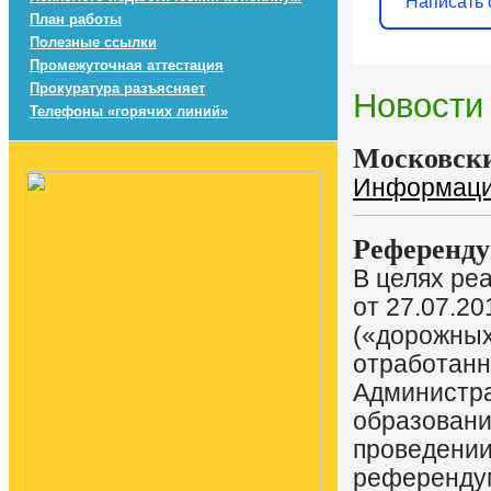
Написать 
План работы
Полезные ссылки
Промежуточная аттестация
Прокуратура разъясняет
Новости
Телефоны «горячих линий»
Московски
Информац
Референд
В целях ре
от 27.07.2
(«дорожных
отработанн
Администра
образовани
проведении 
референдум