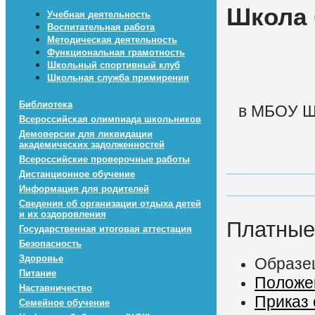
Школа 
Учебная деятельность
Воспитательная работа
Методическая деятельность
Функциональная грамотность
Школьный спортивный клуб
Школьная служба примирения
Библиотека
в МБОУ Шк
Всероссийская олимпиада школьников
Демоверсии для ликвидации
академических задолженностей
Всероссийские проверочные работы
Дистанционное обучение
Информация для родителей
Сведения об организации отдыха детей
и их оздоровления
Платные
Государственная итоговая аттестация
Безопасность
Здоровье
Образе
Питание
Положе
Наставничество
Приказ 
Семейное обучение