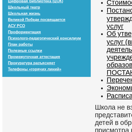
Стоимос
Цифровая библиотека (ЦОК)
Школьный театр
Постано
Школьная жизнь
утвержд
Великой Победе посвящается
услуг
АСУ РСО
Профориентация
Об утве
Психолого-педагогический консилиум
услуг (
План работы
деятел
Полезные ссылки
учрежде
Промежуточная аттестация
Прокуратура разъясняет
образов
Телефоны «горячих линий»
ПОСТАН
Перечен
Эконом
Расписа
Школа не в
представит
детей в об
присмотра и